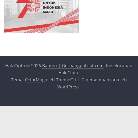
Hak Cipta © 2026
Banten | Gerbangpatriot.com
. Keseluruhan
Hak Cipta.
Tema:
ColorMag
oleh ThemeGrill. Dipersembahkan oleh
WordPress
.