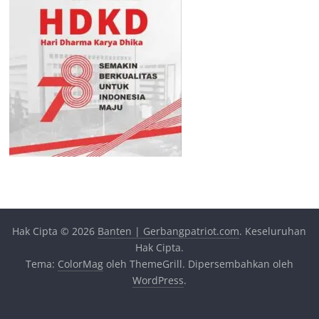
Hak Cipta © 2026
Banten | Gerbangpatriot.com
. Keseluruhan
Hak Cipta.
Tema:
ColorMag
oleh ThemeGrill. Dipersembahkan oleh
WordPress
.