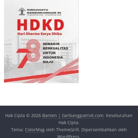
Hak Cipta © 2026
Banten | Gerbangpatriot.com
. Keseluruhan
Hak Cipta.
Tema:
ColorMag
oleh ThemeGrill. Dipersembahkan oleh
WordPress
.