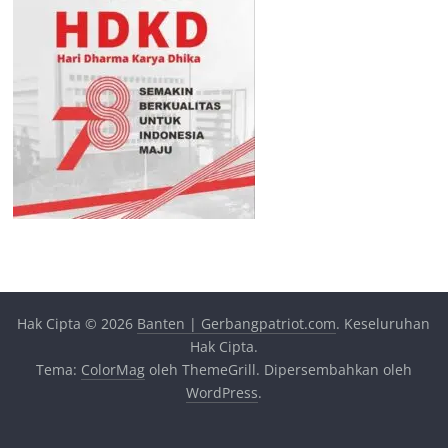
Hak Cipta © 2026
Banten | Gerbangpatriot.com
. Keseluruhan
Hak Cipta.
Tema:
ColorMag
oleh ThemeGrill. Dipersembahkan oleh
WordPress
.