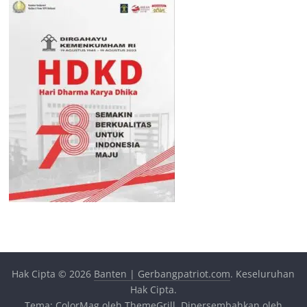
Hak Cipta © 2026
Banten | Gerbangpatriot.com
. Keseluruhan
Hak Cipta.
Tema:
ColorMag
oleh ThemeGrill. Dipersembahkan oleh