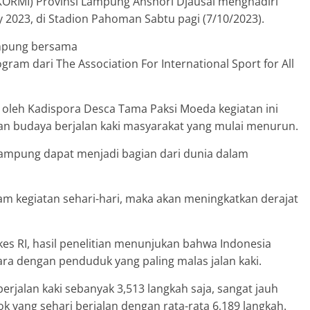
KORMI) Provinsi Lampung Anshori Djausal menghadiri
 2023, di Stadion Pahoman Sabtu pagi (7/10/2023).
ampung bersama
am dari The Association For International Sport for All
leh Kadispora Desca Tama Paksi Moeda kegiatan ini
an budaya berjalan kaki masyarakat yang mulai menurun.
 Lampung dapat menjadi bagian dari dunia dalam
am kegiatan sehari-hari, maka akan meningkatkan derajat
es RI, hasil penelitian menunjukan bahwa Indonesia
a dengan penduduk yang paling malas jalan kaki.
berjalan kaki sebanyak 3,513 langkah saja, sangat jauh
 yang sehari berjalan dengan rata-rata 6,189 langkah.