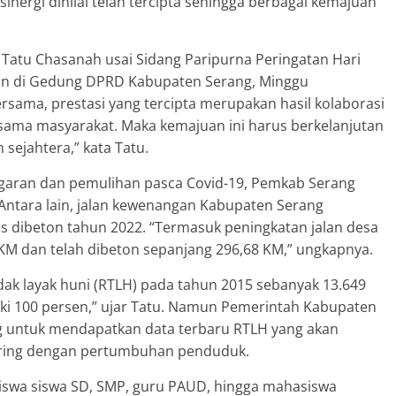
nergi dinilai telah tercipta sehingga berbagai kemajuan
 Tatu Chasanah usai Sidang Paripurna Peringatan Hari
un di Gedung DPRD Kabupaten Serang, Minggu
ersama, prestasi yang tercipta merupakan hasil kolaborasi
rsama masyarakat. Maka kemajuan ini harus berkelanjutan
sejahtera,” kata Tatu.
ggaran dan pemulihan pasca Covid-19, Pemkab Serang
Antara lain, jalan kewenangan Kabupaten Serang
as dibeton tahun 2022. “Termasuk peningkatan jalan desa
KM dan telah dibeton sepanjang 296,68 KM,” ungkapnya.
dak layak huni (RTLH) pada tahun 2015 sebanyak 13.649
aiki 100 persen,” ujar Tatu. Namun Pemerintah Kabupaten
g untuk mendapatkan data terbaru RTLH yang akan
eiring dengan pertumbuhan penduduk.
siswa siswa SD, SMP, guru PAUD, hingga mahasiswa