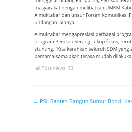
menggelar Sidang Paripurna, Pemkab Sera
masyarakat dengan melibatkan UMKM Kabup
Almuktabar dan unsur Forum Komunikasi Pi
undangan lainnya.
Almuktabar mengapresiasi berbagai progr
program Pemkab Serang cukup fokus, teru
stunting. “Kita kerahkan seluruh SDM yang
bersama-sama akan terasa mudah dilakukan,
Post Views:
33
←
PSL Banten Bangun Sumur Bor di 